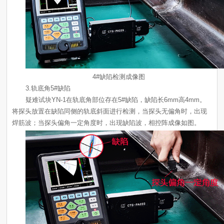
4#缺陷检测成像图
3.轨底角5#缺陷
焊筋波；当探头偏角一定角度时，出现缺陷波，相控阵成像如图。