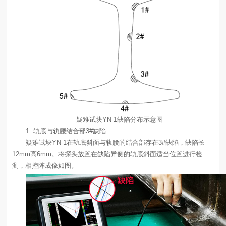
疑难试块YN-1缺陷分布示意图
1. 轨底与轨腰结合部3#缺陷
测，相控阵成像如图。