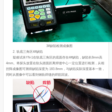
3#缺陷检测成像图
2. 轨底三角区4#缺陷
同时从图像中可以看到钢轨焊缝的焊筋回波。