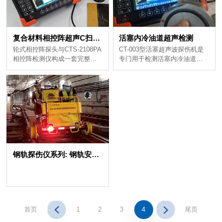
复合材料相控阵超声C扫描检测
活塞内冷油道超声检测
质量检查的超声波检测设备...
水作为耦合剂，轻轻滚动探头...
钢轨探伤仪系列: 钢轨安全的“智能守护”者
首页
1
2
3
4
尾页